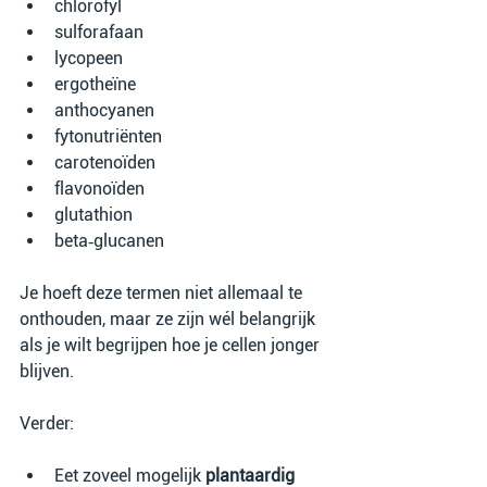
chlorofyl
sulforafaan
lycopeen
ergotheïne
anthocyanen
fytonutriënten
carotenoïden
flavonoïden
glutathion
beta‑glucanen
Je hoeft deze termen niet allemaal te 
onthouden, maar ze zijn wél belangrijk 
als je wilt begrijpen hoe je cellen jonger 
blijven.
Verder:
Eet zoveel mogelijk 
plantaardig