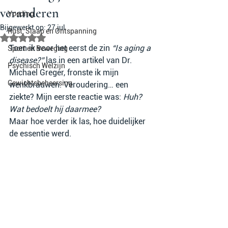
veranderen
Voeding
Bijgewerkt op:
27 jul
Rust, Slaap en Ontspanning
Beoordeeld met NaN uit 5 sterren.
Toen ik voor het eerst de zin 
“Is aging a 
Sport en Beweging
disease?”
 las in een artikel van Dr. 
Psychisch Welzijn
Michael Greger, fronste ik mijn 
Gewichtsbeheersing
wenkbrauwen. Veroudering… een 
ziekte? Mijn eerste reactie was: 
Huh? 
Wat bedoelt hij daarmee?
Maar hoe verder ik las, hoe duidelijker 
de essentie werd.