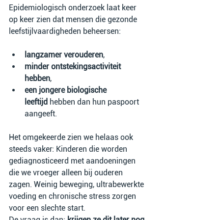
Epidemiologisch onderzoek laat keer 
op keer zien dat mensen die gezonde 
leefstijlvaardigheden beheersen:
langzamer verouderen
,
minder ontstekingsactiviteit 
hebben
,
een jongere biologische 
leeftijd
 hebben dan hun paspoort 
aangeeft.
Het omgekeerde zien we helaas ook 
steeds vaker: Kinderen die worden 
gediagnosticeerd met aandoeningen 
die we vroeger alleen bij ouderen 
zagen. Weinig beweging, ultrabewerkte 
voeding en chronische stress zorgen 
voor een slechte start.
De vraag is dan: 
krijgen ze dit later nog 