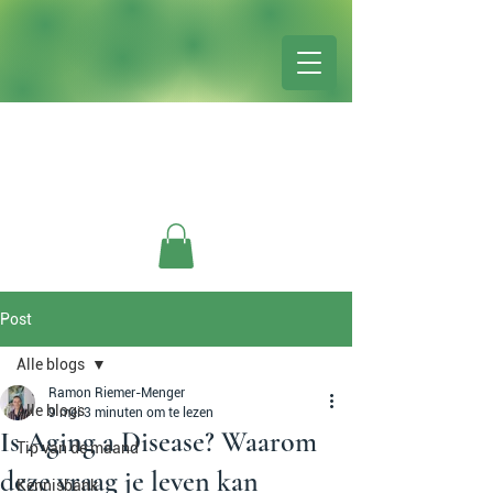
Post
Alle blogs
Ramon Riemer-Menger
Alle blogs
9 mei
3 minuten om te lezen
Is Aging a Disease? Waarom
Tip van de maand
deze vraag je leven kan
Kennisbank