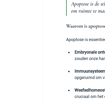
Apoptose is de st
om ruimte te ma
Waarom is apoptose
Apoptose is essentiee
Embryonale ont
zouden onze han
Immuunsystee
opgeruimd om v
Weefselhomeos
cruciaal om het