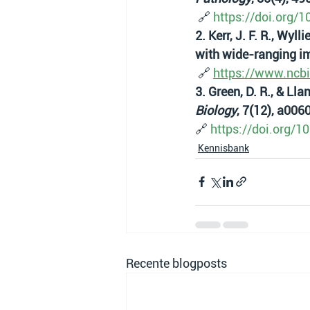
 🔗 
https://doi.org
2. Kerr, J. F. R., Wyl
with wide-ranging imp
 🔗 
https://www.ncb
3. Green, D. R., & Lla
Biology
, 7(12), a006
🔗 
https://doi.org/
Kennisbank
Recente blogposts