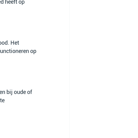
ed heeft op 
ood. Het 
unctioneren op 
n bij oude of 
te 