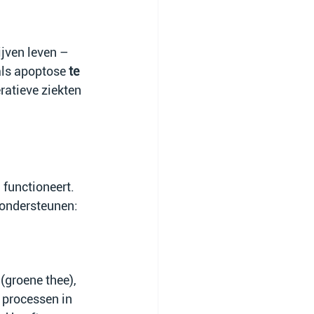
jven leven – 
ls apoptose 
te 
ratieve ziekten 
 functioneert. 
 ondersteunen:
 (groene thee), 
 processen in 