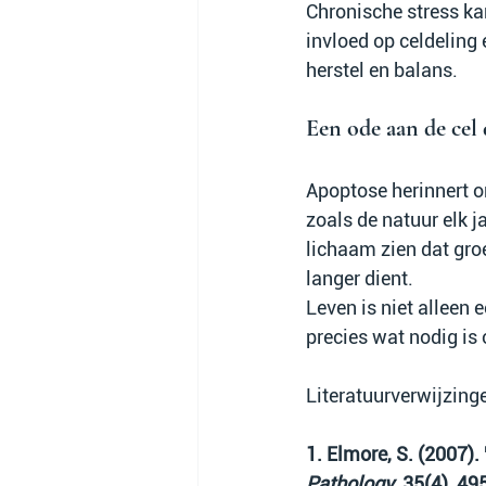
Chronische stress ka
invloed op celdeling
herstel en balans.
Een ode aan de cel 
Apoptose herinnert o
zoals de natuur elk j
lichaam zien dat gro
langer dient.
Leven is niet alleen 
precies wat nodig is
Literatuurverwijzing
1. Elmore, S. (2007)
Pathology
, 35(4), 4