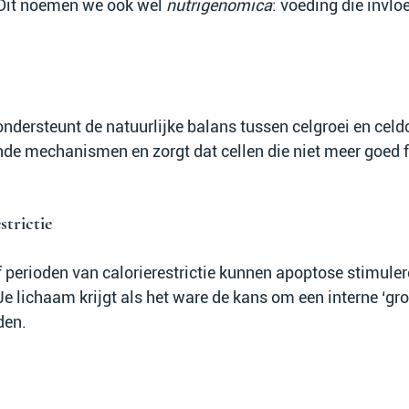
Dit noemen we ook wel 
nutrigenomica
: voeding die invlo
ersteunt de natuurlijke balans tussen celgroei en celd
de mechanismen en zorgt dat cellen die niet meer goed f
strictie
 perioden van calorierestrictie kunnen apoptose stimulere
e lichaam krijgt als het ware de kans om een interne ‘gro
den.