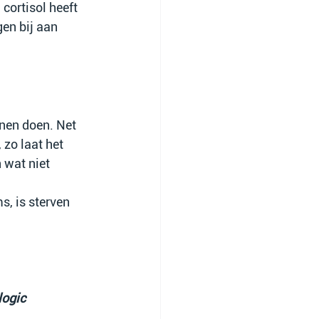
ortisol heeft 
en bij aan 
nen doen. Net 
 zo laat het 
 wat niet 
, is sterven 
ogic 