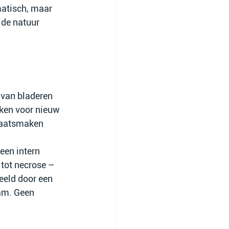
matisch, maar 
 de natuur 
n van bladeren 
ken voor nieuw 
plaatsmaken 
een intern 
tot necrose – 
eeld door een 
am. Geen 