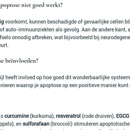
apoptose niet goed werkt?
ig
 voorkomt, kunnen beschadigde of gevaarlijke cellen bli
of auto-immuunziekten als gevolg. Aan de andere kant, a
fsels onnodig afbreken, wat bijvoorbeeld bij neurodegene
urt.
e beïnvloeden?
tijl heeft invloed op hoe goed dit wonderbaarlijke systeem
anieren waarop je apoptose op een positieve manier kunt
s 
curcumine
 (kurkuma), 
resveratrol
 (rode druiven), 
EGCG
ppels), en 
sulforafaan
 (broccoli) stimuleren apoptotische