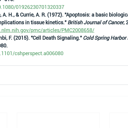
/10.1080/01926230701320337
lie, A. H., & Currie, A. R. (1972). "Apoptosis: a basic biolo
lications in tissue kinetics." 
British Journal of Cancer
, 
i.nlm.nih.gov/pmc/articles/PMC2008658/
mbi, F. (2015). "Cell Death Signaling." 
Cold Spring Harbor 
080.
10.1101/cshperspect.a006080