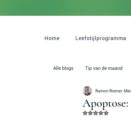
Home
Leefstijlprogramma
Alle blogs
Tip van de maand
Ramon Riemer-Me
Psychisch Welzijn
Gewicht
Apoptose: 
Beoordeeld met NaN 