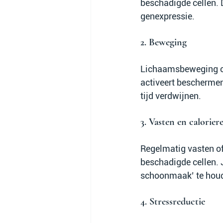
beschadigde cellen. 
genexpressie.
2. Beweging
Lichaamsbeweging ond
activeert beschermen
tijd verdwijnen.
3. Vasten en caloriere
Regelmatig vasten of
beschadigde cellen. J
schoonmaak’ te hou
4. Stressreductie