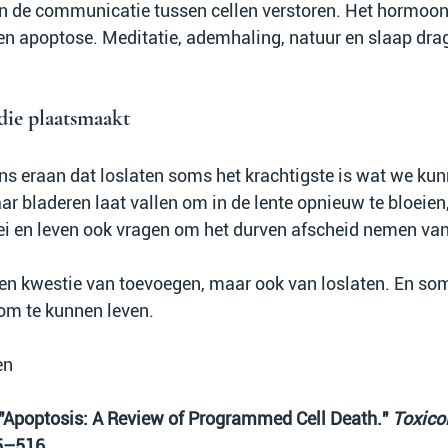
n de communicatie tussen cellen verstoren. Het hormoon c
 en apoptose. Meditatie, ademhaling, natuur en slaap drag
die plaatsmaakt
ns eraan dat loslaten soms het krachtigste is wat we kun
aar bladeren laat vallen om in de lente opnieuw te bloeien,
ei en leven ook vragen om het durven afscheid nemen van
een kwestie van toevoegen, maar ook van loslaten. En soms
 om te kunnen leven.
en
. "Apoptosis: A Review of Programmed Cell Death." 
Toxicol
95–516.