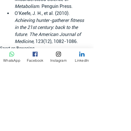
Metabolism
. Penguin Press.
O’Keefe, J. H., et al. (2010). 
Achieving hunter-gatherer fitness 
in the 21st century: back to the 
future
. 
The American Journal of 
Medicine
, 123(12), 1082-1086.
Sport en Beweging
WhatsApp
Facebook
Instagram
LinkedIn
Alles weergeven
Recente blogposts