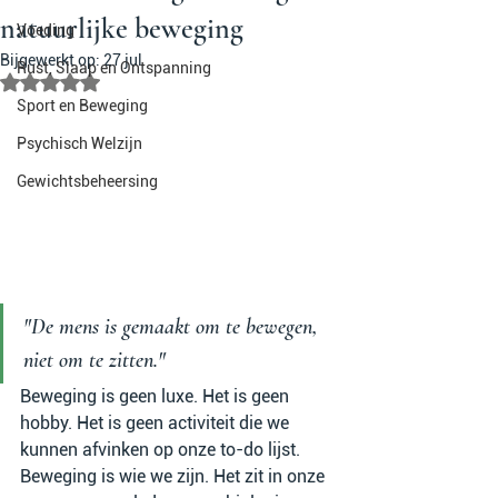
natuurlijke beweging
Voeding
Bijgewerkt op:
27 jul
Rust, Slaap en Ontspanning
Beoordeeld met NaN uit 5 sterren.
Sport en Beweging
Psychisch Welzijn
Gewichtsbeheersing
"De mens is gemaakt om te bewegen, 
niet om te zitten."
Beweging is geen luxe. Het is geen 
hobby. Het is geen activiteit die we 
kunnen afvinken op onze to-do lijst. 
Beweging is wie we zijn. Het zit in onze 