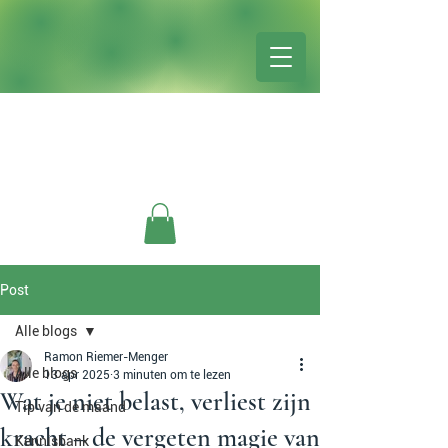
Post
Alle blogs
Ramon Riemer-Menger
Alle blogs
13 apr 2025
3 minuten om te lezen
Wat je niet belast, verliest zijn
Tip van de maand
kracht – de vergeten magie van
Kennisbank