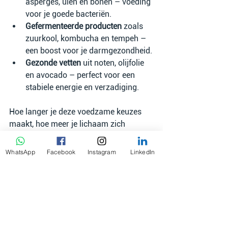
asperges, uien en bonen – voeding 
voor je goede bacteriën.
Gefermenteerde producten
 zoals 
zuurkool, kombucha en tempeh – 
een boost voor je darmgezondheid.
Gezonde vetten
 uit noten, olijfolie 
en avocado – perfect voor een 
stabiele energie en verzadiging.
Hoe langer je deze voedzame keuzes 
maakt, hoe meer je lichaam zich 
aanpast en hoe vanzelfsprekender 
gezonde voeding voor je wordt. Op een 
WhatsApp
Facebook
Instagram
LinkedIn
gegeven moment merk je dat je lijf niet 
meer ‘schreeuwt’ om suiker, maar juist 
verlangt naar verse en voedzame 
maaltijden.
Beweging als natuurlijke 