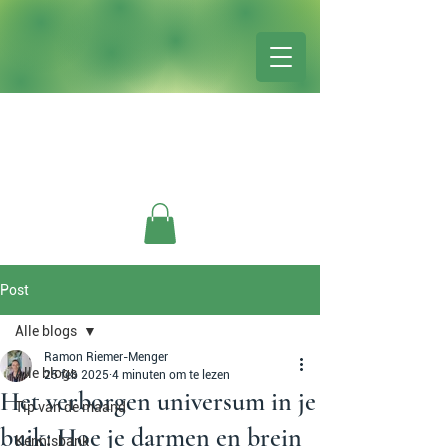
Post
Alle blogs
Ramon Riemer-Menger
Alle blogs
25 feb 2025
4 minuten om te lezen
Het verborgen universum in je
Tip van de maand
buik: Hoe je darmen en brein
Kennisbank