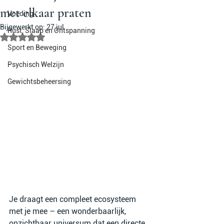
met elkaar praten
Voeding
Bijgewerkt op:
27 jul
Rust, Slaap en Ontspanning
Beoordeeld met NaN uit 5 sterren.
Sport en Beweging
Psychisch Welzijn
Gewichtsbeheersing
Je draagt een compleet ecosysteem 
met je mee – een wonderbaarlijk, 
onzichtbaar universum dat een directe 