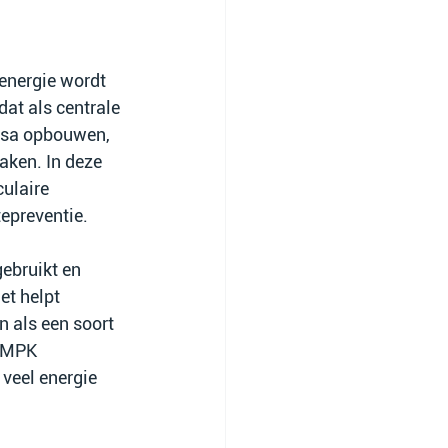
energie wordt 
at als centrale 
assa opbouwen, 
aken. In deze 
ulaire 
tepreventie.
ebruikt en 
t helpt 
n als een soort 
 AMPK 
veel energie 