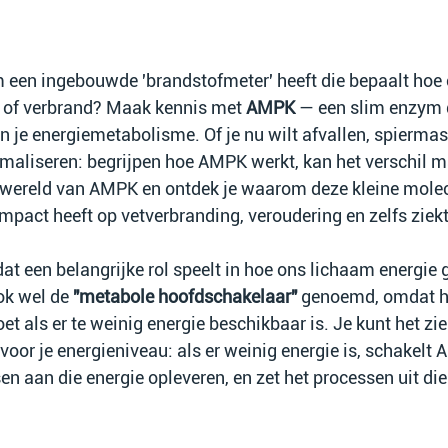
am een ingebouwde 'brandstofmeter' heeft die bepaalt hoe 
 of verbrand? Maak kennis met 
AMPK
 — een slim enzym d
in je energiemetabolisme. Of je nu wilt afvallen, spierm
imaliseren: begrijpen hoe AMPK werkt, kan het verschil m
 wereld van AMPK en ontdek je waarom deze kleine molec
mpact heeft op vetverbranding, veroudering en zelfs ziek
at een belangrijke rol speelt in hoe ons lichaam energie g
ok wel de 
"metabole hoofdschakelaar"
 genoemd, omdat he
et als er te weinig energie beschikbaar is. Je kunt het zie
oor je energieniveau: als er weinig energie is, schakelt
 aan die energie opleveren, en zet het processen uit die 