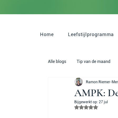
Home
Leefstijlprogramma
Alle blogs
Tip van de maand
Ramon Riemer-Me
Psychisch Welzijn
Gewicht
AMPK: De 
Bijgewerkt op:
27 jul
Beoordeeld met NaN 