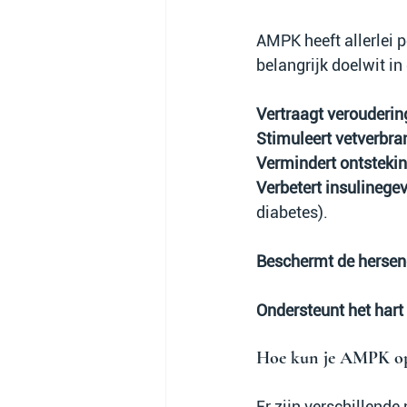
AMPK heeft allerlei p
belangrijk doelwit i
Vertraagt verouderin
Stimuleert vetverbra
Vermindert ontsteki
Verbetert insulinege
diabetes).
Beschermt de herse
Ondersteunt het hart
Hoe kun je AMPK op 
Er zijn verschillend