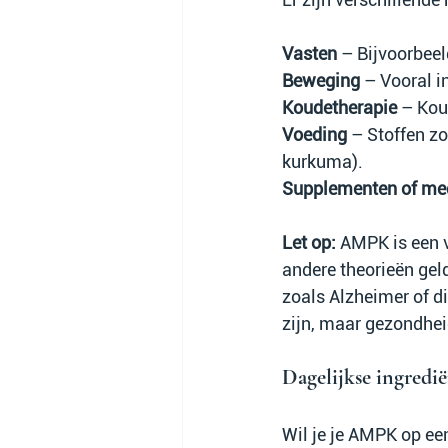
Vasten
 – Bijvoorbeel
Beweging
 – Vooral i
Koudetherapie
 – Kou
Voeding
 – Stoffen zo
kurkuma).
Supplementen of med
Let op:
 AMPK is een v
andere theorieën geld
zoals Alzheimer of dia
zijn, maar gezondhei
Dagelijkse ingred
Wil je je AMPK op een