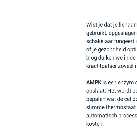
Wist je dat je licha
gebruikt, opgeslagen
schakelaar fungeert 
of je gezondheid opt
blog duiken we in de
krachtpatser zoveel i
AMPK
 is een enzym d
opslaat. Het wordt o
bepalen wat de cel do
slimme thermostaat v
automatisch processen
kosten.