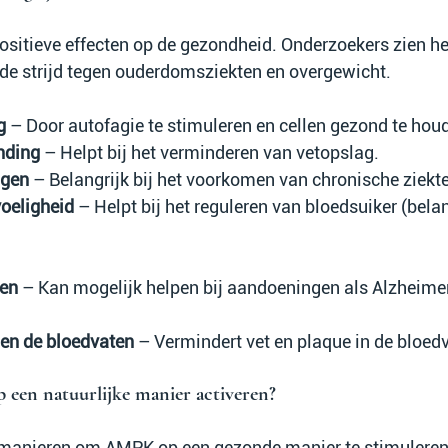
ositieve effecten op de gezondheid. Onderzoekers zien he
n de strijd tegen ouderdomsziekten en overgewicht.
g
 – Door autofagie te stimuleren en cellen gezond te hou
nding
 – Helpt bij het verminderen van vetopslag.
ngen
 – Belangrijk bij het voorkomen van chronische ziekt
voeligheid
 – Helpt bij het reguleren van bloedsuiker (belang
nen
 – Kan mogelijk helpen bij aandoeningen als Alzheime
 en de bloedvaten
 – Vermindert vet en plaque in de bloed
een natuurlijke manier activeren?
e manieren om AMPK op een gezonde manier te stimuleren