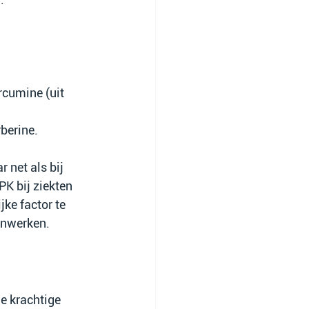
rcumine (uit 
berine.
net als bij 
PK bij ziekten 
jke factor te 
enwerken.
e krachtige 