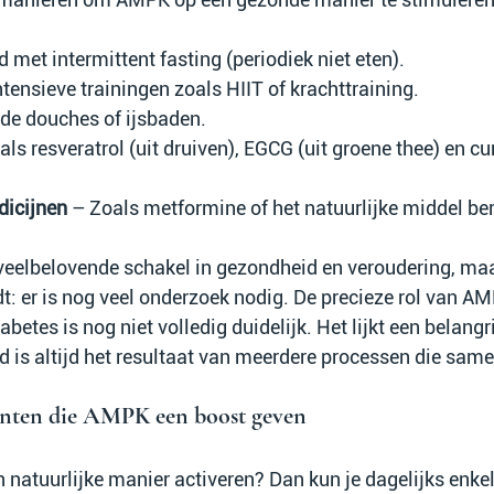
d met intermittent fasting (periodiek niet eten).
ntensieve trainingen zoals HIIT of krachttraining.
de douches of ijsbaden.
als resveratrol (uit druiven), EGCG (uit groene thee) en cu
icijnen
 – Zoals metformine of het natuurlijke middel ber
eelbelovende schakel in gezondheid en veroudering, maar 
t: er is nog veel onderzoek nodig. De precieze rol van AM
betes is nog niet volledig duidelijk. Het lijkt een belangri
d is altijd het resultaat van meerdere processen die sam
iënten die AMPK een boost geven
 natuurlijke manier activeren? Dan kun je dagelijks enkel