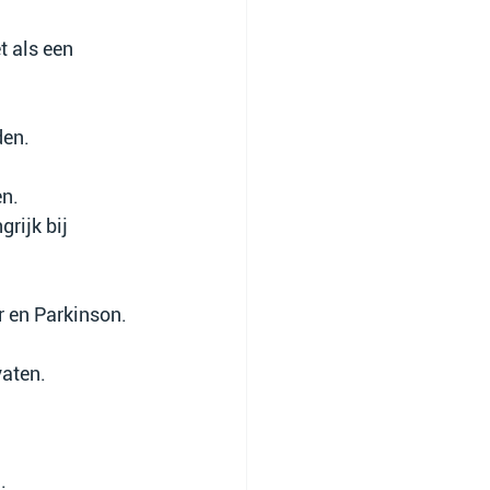
t als een 
den.
en.
rijk bij 
r en Parkinson.
vaten.
: